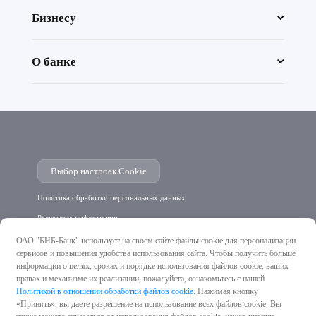
Бизнесу
О банке
Выбор настроек Cookie
Политика обработки персональных данных
Раскрытие информации
Лицензия на осуществление банковской деятельности НБ РБ №10 от
ОАО "БНБ-Банк" использует на своём сайте файлы cookie для персонализации
06.05.2025 г.
сервисов и повышения удобства использования сайта. Чтобы получить больше
информации о целях, сроках и порядке использования файлов cookie, ваших
правах и механизме их реализации, пожалуйста, ознакомьтесь с нашей
Политикой в отношении обработки файлов cookie
. Нажимая кнопку
«Принять», вы даете разрешение на использование всех файлов cookie. Вы